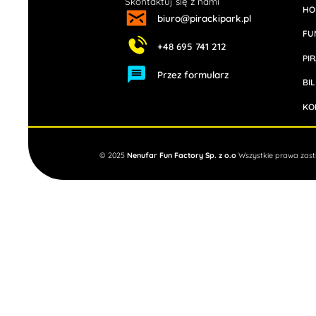
Skontaktuj się z nami
HO
biuro@pirackipark.pl
FU
+48 695 741 212
PI
Przez formularz
BI
KO
© 2025
Nenufar Fun Factory Sp. z o.o
Wszystkie prawa zas