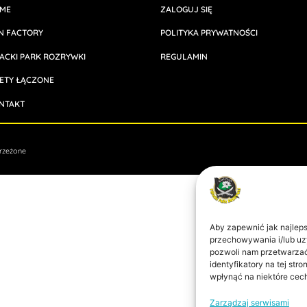
ME
ZALOGUJ SIĘ
N FACTORY
POLITYKA PRYWATNOŚCI
RACKI PARK ROZRYWKI
REGULAMIN
LETY ŁĄCZONE
NTAKT
trzeżone
Aby zapewnić jak najlepsz
przechowywania i/lub uzy
pozwoli nam przetwarzać
identyfikatory na tej st
wpłynąć na niektóre cech
Zarządzaj serwisami