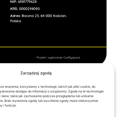
NIP:
6981779628
KRS:
0000298090
Adres
: Boczna 23, 64-000 Kościan,
Polska
Projekt i wykonanie: Codifyspace
Zarządzaj zgodą
e wrażenia, korzystamy z technologii, takich jak pliki cookie, do
skiwania dostępu do informacji o urządzeniu. Zgoda na te technologie
 dane, takie jak zachowanie podczas przeglądania lub unikalne
ronie. Brak wyrażenia zgody lub wycofanie zgody może niekorzystnie
y i funkcje.