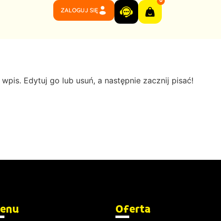
0
ZALOGUJ SIĘ
pis. Edytuj go lub usuń, a następnie zacznij pisać!
enu
Oferta