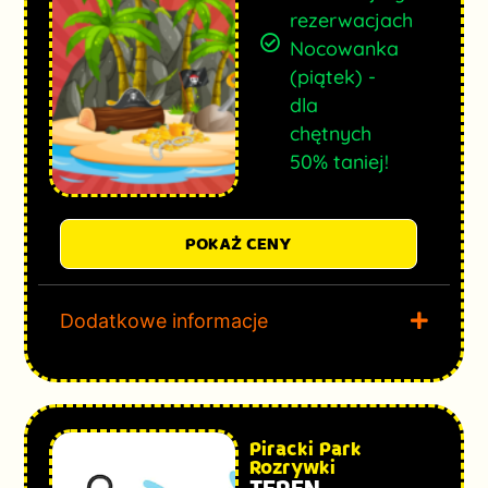
rezerwacjach
Nocowanka
(piątek) -
dla
chętnych
50% taniej!
POKAŻ CENY
Dodatkowe informacje
Piracki Park
Rozrywki