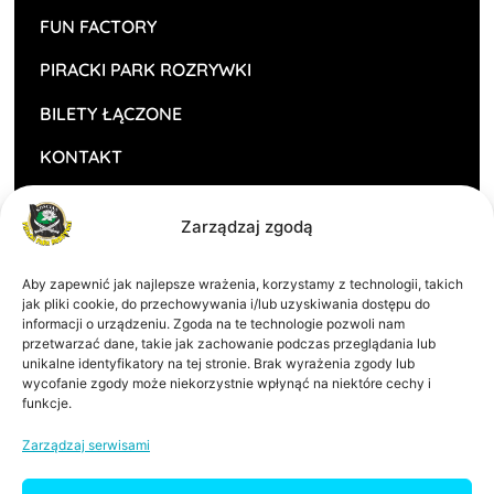
FUN FACTORY
PIRACKI PARK ROZRYWKI
BILETY ŁĄCZONE
KONTAKT
Oferta
Zarządzaj zgodą
ZALOGUJ SIĘ
Aby zapewnić jak najlepsze wrażenia, korzystamy z technologii, takich
POLITYKA PRYWATNOŚCI
jak pliki cookie, do przechowywania i/lub uzyskiwania dostępu do
informacji o urządzeniu. Zgoda na te technologie pozwoli nam
przetwarzać dane, takie jak zachowanie podczas przeglądania lub
REGULAMIN
unikalne identyfikatory na tej stronie. Brak wyrażenia zgody lub
wycofanie zgody może niekorzystnie wpłynąć na niektóre cechy i
Inne
funkcje.
NIP:
6981779628
Zarządzaj serwisami
KRS:
0000298090