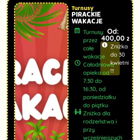
Turnusy
PIRACKIE
WAKACJE
Od:
Turnusy
400,00
zł
przez
Zniżka
całe
do 30
wakacje
kwietnia
Całodniowa
!!!
opieka od
7:30 do
16:30, od
poniedziałku
do piątku
Zniżka dla
rodzeństwa i
przy
wcześniejszych