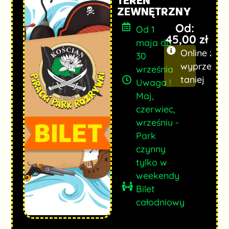
TEREN
ZEWNĘTRZNY
Od:
Od 1
45,00
zł
maja do
Online z
30
wyprzedze
września
taniej
Uwaga !
Maj,
czerwiec,
wrześniu -
Park
czynny
tylko w
weekendy
Bilet
całodniowy