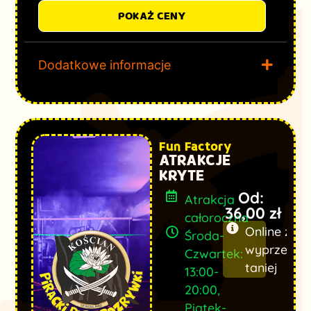
POKAŻ CENY
Dodatkowe informacje
Fun Factory
ATRAKCJE
KRYTE
Od:
Atrakcja
36,00
zł
całoroczna
Online z
Środa-
wyprzedze
Czwartek:
taniej
13:00-
20:00,
Piątek-