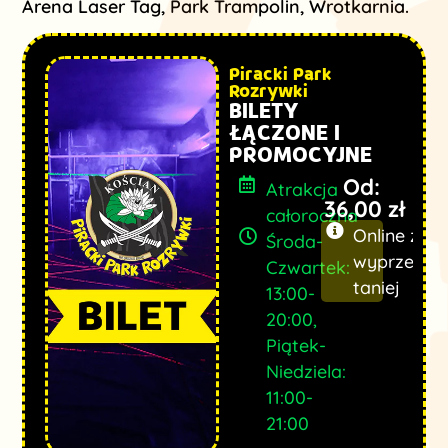
Arena Laser Tag, Park Trampolin, Wrotkarnia.
Piracki Park
Rozrywki
BILETY
ŁĄCZONE I
PROMOCYJNE
Od:
Atrakcja
36,00
zł
całoroczna
Online z
Środa-
wyprzedze
Czwartek:
taniej
13:00-
20:00,
Piątek-
Niedziela:
11:00-
21:00