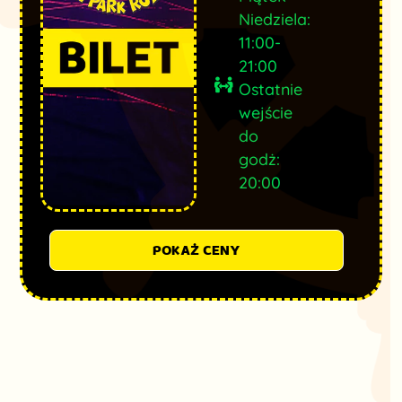
Niedziela:
11:00-
21:00
Ostatnie
wejście
do
godż:
20:00
POKAŻ CENY