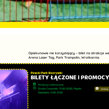
Opiekunowie nie korzystający – bilet na atrakcje 
Arena Laser Tag, Park Trampolin, Wrotkarnia.
Piracki Park Rozrywki
BILETY ŁĄCZONE I PROMOCY
Atrakcja całoroczna
Środa-Czwartek: 13:00-20:00, Piątek-
Online
Niedziela: 11:00-21:00